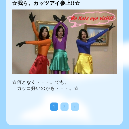
☆我ら。カッツアイ参上!!☆
☆何となく・・・。でも。
カッコ好いのかも・・・。☆
1
2
»