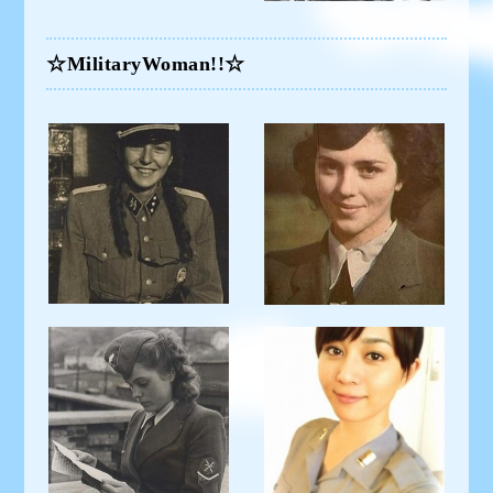
☆MilitaryWoman!!☆